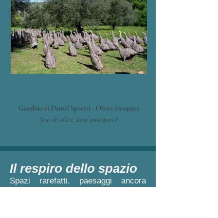
Giardino di Daniel Spoerri - Oliver Estoppey
Jour de colére, 2001/ 2002 (part.)
Il respiro dello spazio
Spazi rarefatti, paesaggi ancora
sospesi tra la presenza dell'uomo e
le soverchianti forze della natura,
così possiamo immaginare i territori