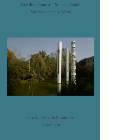
Giardino Sonoro - Pinuccio Sciola
Diverse sculture, 1967/2016
Horti - Arnaldo Pomodoro
Triade, 1979