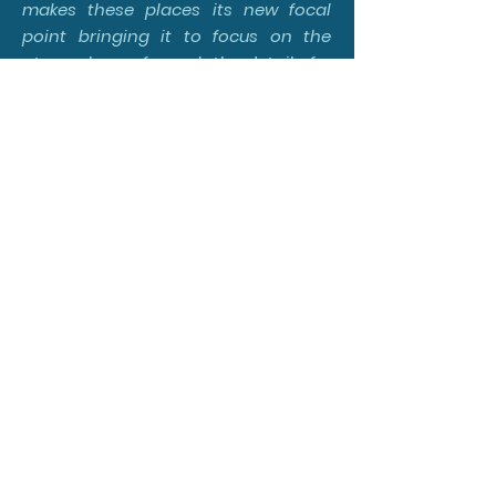
makes these places its new focal
point bringing it to focus on the
atmosphere of a park, the detail of a
flower or a vast landscape.
In 2002 she moved with her family to
Rome to look for new scenarios and
a new light. There she develops the
profession of garden photographer
starts to collaborating with many
trade magazines, and publishing
several books. At the same time a
more artistic journey begins, a
research always focused on the
emotions that nature transmits to
us by exposing her works in various
Italian galleries. One of her latest
work is focused on the movement
catching lights and returning
materials and transparencies in the