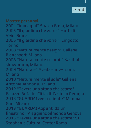
Send
Mostre personali
2001 “Immagini” Spazio Brera, Milano
2005 “Il giardino che vorrei” Horti di
Veio, Roma
2006 “Il giardino che vorrei” Lingotto,
Torino
2008 “Naturalmente design” Galleria
Blanchaert, Milano
2008 “Naturalmente colorati” Kasthal
show-room, Milano
2009 “Naturale” Aveda show-room,
Milano
2010 “Naturalmente al sole” Galleria
Antonia Jannone, Milano
2012 "Tevere una storia che scorre"
Palazzo Bufalini Città di Castello Perugia
2013 "GUARDA! verso oriente" Mimma
Gini, Milano
2013 "GUARDA! Appunti da un
finestrino" Viaggiandoilmondo Genova
2015 "Tevere una storia che scorre" St.
Stephen's Cultural Center Roma