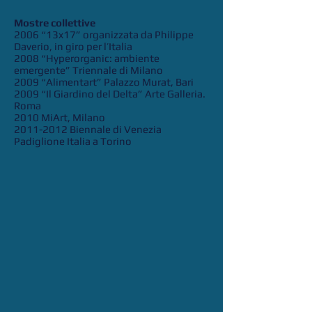
Mostre collettive
2006 “13x17” organizzata da Philippe
Daverio, in giro per l’Italia
2008 “Hyperorganic: ambiente
emergente” Triennale di Milano
2009 “Alimentart” Palazzo Murat, Bari
2009 “Il Giardino del Delta” Arte Galleria.
Roma
2010 MiArt, Milano
2011-2012
Biennale di Venezia
Padiglione Italia a Torino